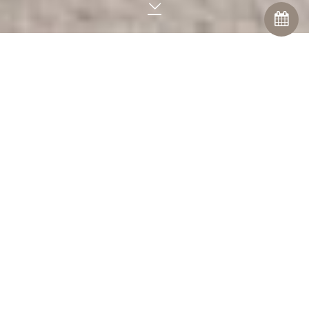
REMBRANDT
De gouden eeuw van de nachtrust
De naam Rembrandt roept associaties op met de rijke
Bourgondische levenswijze. Rijk is ook een begrip dat
naadloos past bij deze fraaie, comfortabele boxspring. Het
hoofdbord is gecapitonneerd en oogt hiermee klassiek en
tegelijk rustiek. Een perfect stuk voor in de romantische
slaapkamer, maar ook in een moderne setting.
De Mérens Rembrandt bestaat uit een boxspring en een
gestoffeerde matras en is ook leverbaar in een elektrisch