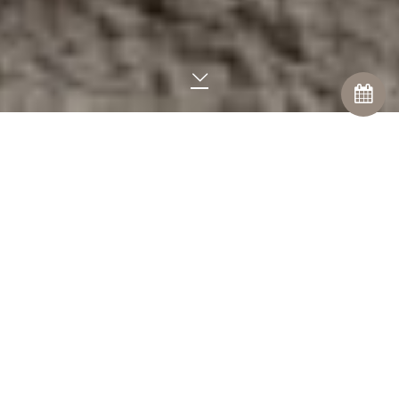
DE RUYTER
Een bed dat uw hart verovert
Mérens De Ruyter is een boxspring waar u op reis met heel
uw hart naar terug verlangt. Het hoofdbord is afgewerkt
met dubbele stiknaden, die het bed extra uitstraling geven.
In alles ademt deze boxspring luxe en comfort. Het bed
past uitstekend in de slaapkamer met een wat meer rustiek
karakter, maar het misstaat ook zeker niet in een modern-